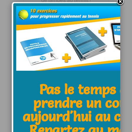
de jambes au tennis !
Leave a Comment:
Name *
Pas le temps d
prendre un cou
E-Mail *
aujourd'hui au clu
Repartez au moi