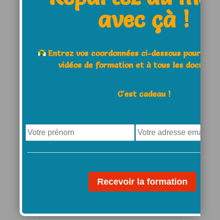
Website
avec çà !
Entrez vos coordonnées ci-dessous pour acc
Save my name, email, and
vidéos de formation et à tous les documen
website in this browser for the
C'est cadeau !
next time I comment.
Comment
Notifiez-moi des