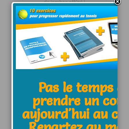
de jambes affûté !
Next Post
Envie de shopping tennis pour
Noël?
Pas le temps d
Leave a Comment:
prendre un cou
aujourd'hui au clu
Name *
Repartez au moi