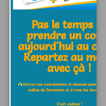
Comment
Pas le temps d
prendre un cou
Notifiez-moi des
aujourd'hui au clu
commentaires à venir via
Repartez au moi
émail. Vous pouvez aussi
vous
avec çà !
abonner
sans commenter.
Entrez vos coordonnées ci-dessous pour acc
vidéos de formation et à tous les documen
Cocher cette case pour
C'est cadeau !