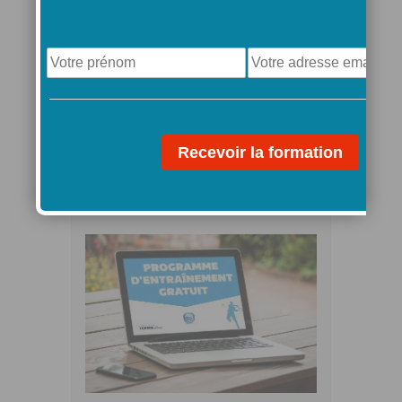
qu’un lien vers votre dernier
article apparaisse
Le grand cours gratuit en
vidéo (+ de 2h de
contenus)