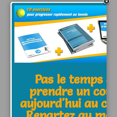
Leave a Comment:
Name *
E-Mail *
Pas le temps d
prendre un cou
Website
aujourd'hui au clu
Repartez au moi