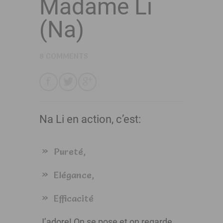
Madame Li
(Na)
8 COMMENTS
Na Li en action, c’est:
Pureté,
Elégance,
Efficacité
J’adore! On se pose et on regarde…