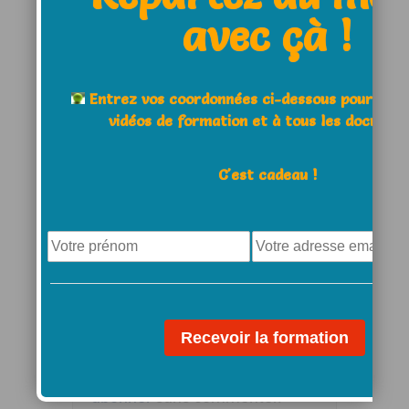
Save my name, email, and
avec çà !
website in this browser for the
next time I comment.
Entrez vos coordonnées ci-dessous pour acc
vidéos de formation et à tous les documen
Comment
C'est cadeau !
Notifiez-moi des
commentaires à venir via
émail. Vous pouvez aussi
vous
abonner
sans commenter.