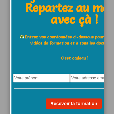
Repartez au moi
mouvement est réalisée
avec çà !
Entrez vos coordonnées ci-dessous pour acc
◊
Moment de frappe:
instant ou la
vidéos de formation et à tous les documen
balle est frappée par rapport au
rebond; il en existe 4: phase
C'est cadeau !
montante, sommet du rebond,
phase descendante, volée
◊
Forme:
trajet effectué par le corps
ou la raquette pendant le
mouvement