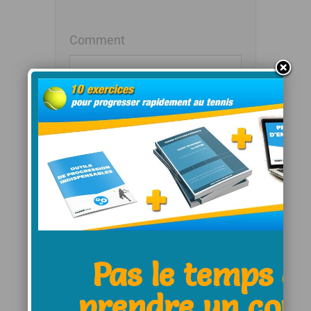
Comment
Notifiez-moi des
commentaires à venir via
émail. Vous pouvez aussi
vous
abonner
sans commenter.
Pas le temps d
prendre un cou