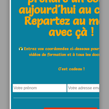
Cocher cette case pour
aujourd'hui au clu
qu’un lien vers votre dernier
Repartez au moi
article apparaisse
avec çà !
1 comment
Entrez vos coordonnées ci-dessous pour acc
vidéos de formation et à tous les documen
JOEL
says
C'est cadeau !
8 novembre 2015
j’attends une video sur
le mouvement de
pronation au service
merci