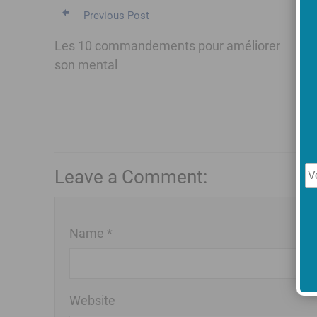
Previous Post
Les 10 commandements pour améliorer
son mental
Leave a Comment:
Name *
Website