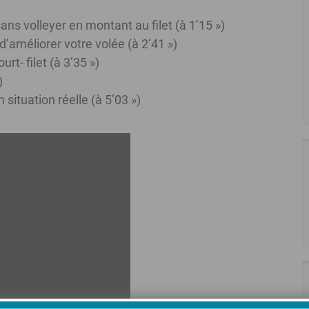
ans volleyer en montant au filet (à 1’15 »)
’améliorer votre volée (à 2’41 »)
t- filet (à 3’35 »)
)
 situation réelle (à 5’03 »)