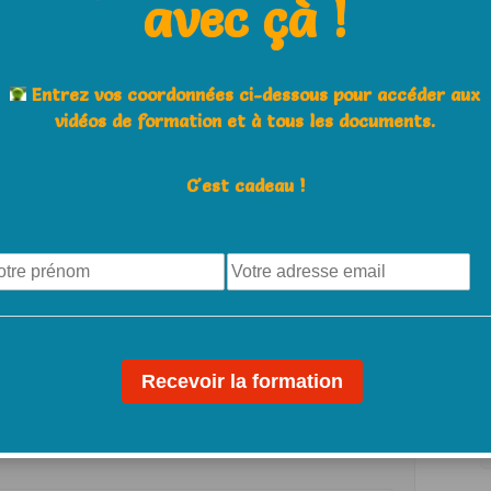
avec çà !
Next Post
4 critères pour choisir de monter au filet…
Entrez vos coordonnées ci-dessous pour accéder aux
ou pas
vidéos de formation et à tous les documents.
C'est cadeau !
E-Mail *