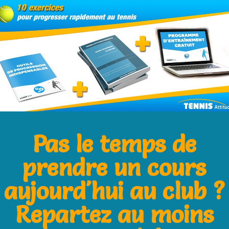
ttre d’améliorer votre jeu de jambes au
r débutant au tennis!
Pas le temps de
é du lancer de balle au service!
prendre un cours
u de jambes du joueur de tennis!
aujourd'hui au club ?
ice(acte 3)
Repartez au moins