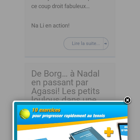
ce coup droit fabuleux…
Na Li en action!
Lire la suite...
De Borg… à Nadal
en passant par
Agassi! Les petits
loulous dans une
incroyable imitation
des joueurs de
tennis!