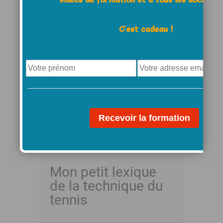
5 COMMENTS
C'est cadeau !
L’entraînement de tennis a été
formidable aujourd’hui! Les
filles ont très bien joué,
notamment en coup droit lifté.
Lire la suite...
Mon petit lexique
de la technique du
tennis