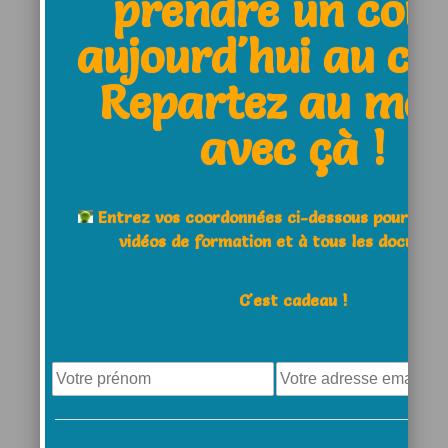
prendre un cou
aujourd'hui au clu
Website
Repartez au moi
avec çà !
Save my name, email, and
Entrez vos coordonnées ci-dessous pour acc
website in this browser for the
vidéos de formation et à tous les documen
next time I comment.
C'est cadeau !
Comment