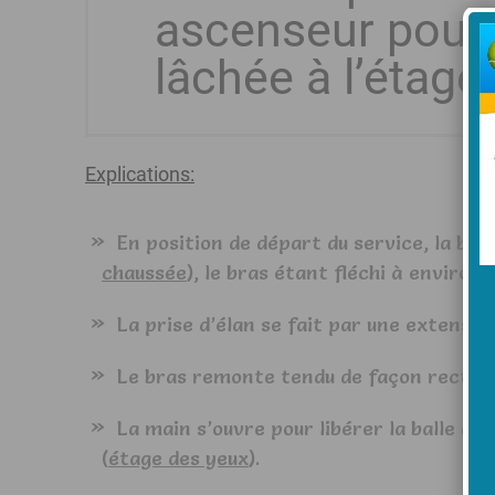
ascenseur pour 
lâchée à l’étage
Explications:
En position de départ du service, la bal
chaussée
), le bras étant fléchi à environ 
La prise d’élan se fait par une extension
Le bras remonte tendu de façon rectilig
La main s’ouvre pour libérer la balle de
(
étage des yeux
).