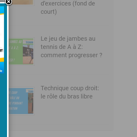
d’exercices (fond de
court)
Le jeu de jambes au
tennis de A à Z:
comment progresser ?
Technique coup droit:
le rôle du bras libre