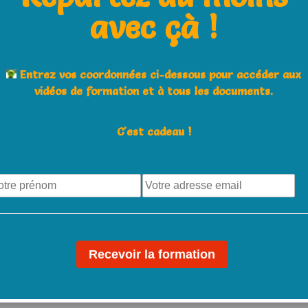
ntinue de monter pour l’accompagner et équilibrer
avec çà !
mentale de
la balle dans l’immeuble
pour initier
Entrez vos coordonnées ci-dessous pour accéder aux
vidéos de formation et à tous les documents.
arche pour les jeunes, cela
C'est cadeau !
 (résultats surprenant en
nt complètera cette astuce et aidera encore
voir un bon lancer de balle.
orriger les principales erreurs qui empêchent la
le au service.