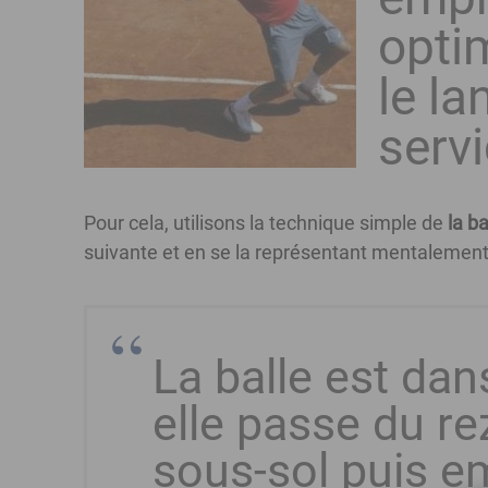
optim
le la
servi
Pour cela, utilisons la technique simple de
la b
suivante et en se la représentant mentalement,
La balle est da
elle passe du r
sous-sol puis e