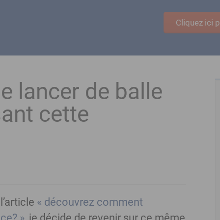
Cliquez ici
e lancer de balle
sant cette
l’article
« découvrez comment
ice? »
, je décide de revenir sur ce même