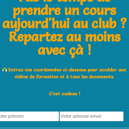
our donner une seconde vie à son vieux
prendre un cours
aujourd'hui au club ?
 la communauté tennis!
Repartez au moins
is-Attitude: le guide technique, de la vidéo
avec çà !
 de cadeau de Noël
Entrez vos coordonnées ci-dessous pour accéder aux
une section handisport dans le club de tennis
vidéos de formation et à tous les documents.
C'est cadeau !
Next Post
La réforme FFT des moins de 12 ans:
révolution ou utopie?