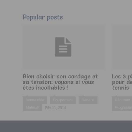
Popular posts
Bien choisir son cordage et
Les 3 p
sa tension: voyons si vous
pour de
êtes incollables !
tennis
Bonne idée
Equipement
Général
Débutant
Matériel
Progresse
Fév 11, 2014