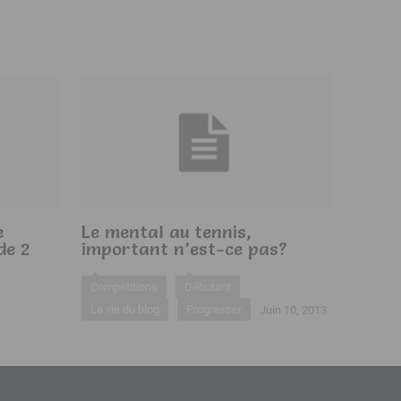
e
Le mental au tennis,
de 2
important n’est-ce pas?
Compétitions
Débutant
La vie du blog
Progresser
Juin 10, 2013