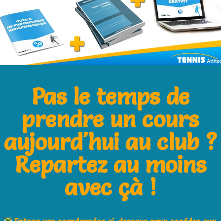
in en maîtrisant ces 4 points clefs (avec
ncore mieux!)
ien qu’à l’entraînement !
der un premier match en tournoi ou en
Pas le temps de
ncer de balle au service!
prendre un cours
aujourd'hui au club ?
Next Post
Repartez au moins
Technique préparation coup droit: les
avec çà !
variantes!