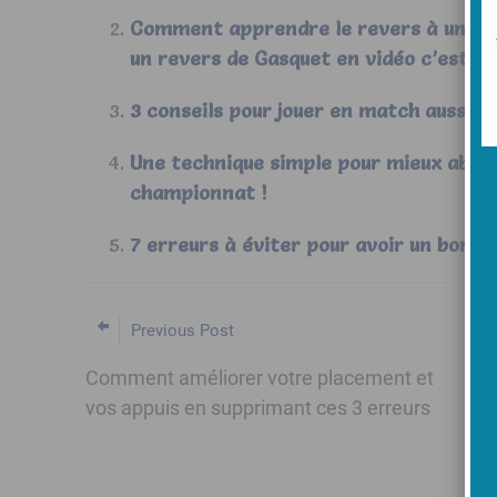
Comment apprendre le revers à une ma
un revers de Gasquet en vidéo c’est e
3 conseils pour jouer en match aussi b
Une technique simple pour mieux abor
championnat !
7 erreurs à éviter pour avoir un bon la
Previous Post
Comment améliorer votre placement et
vos appuis en supprimant ces 3 erreurs