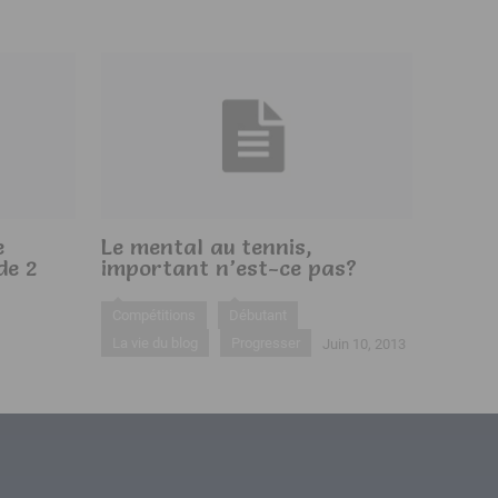
e
Le mental au tennis,
de 2
important n’est-ce pas?
Compétitions
Débutant
La vie du blog
Progresser
Juin 10, 2013