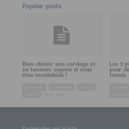
Popular posts
Bien choisir son cordage et
Les 3 p
sa tension: voyons si vous
pour de
êtes incollables !
tennis
Bonne idée
Equipement
Général
Débutant
Matériel
Progresse
Fév 11, 2014
Rechercher sur le site