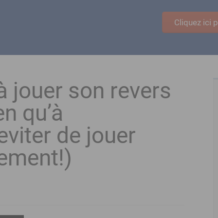
Cliquez ici
 jouer son revers
en qu’à
eviter de jouer
ement!)