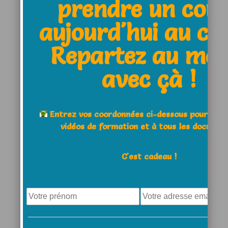
prendre un cou
abonner
sans commenter.
aujourd'hui au clu
Repartez au moi
avec çà !
Cocher cette case pour
qu’un lien vers votre dernier
article apparaisse
Entrez vos coordonnées ci-dessous pour acc
vidéos de formation et à tous les documen
C'est cadeau !
1 comment
Sta
says
30 janvier 2021