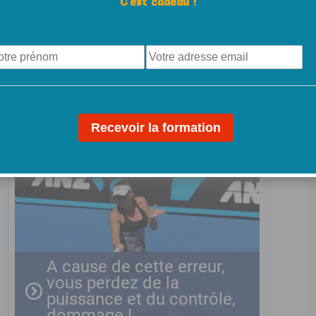
C'est cadeau !
Inédit: la formation
complète accessible à
tous (cliquez sur les
images pour découvrir
votre programme )
A cause de cette erreur,
vous perdez de la
puissance et du contrôle,
dommage !