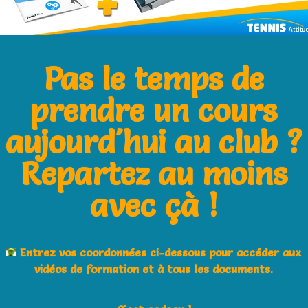
Comment améliorer
l’équilibre au service(acte
Pas le temps de
3)
prendre un cours
aujourd'hui au club ?
Repartez au moins
avec çà !
A l’aide ! J’ai perdu mon
service (je me précipite et
je m’écroule)
Entrez vos coordonnées ci-dessous pour accéder aux
vidéos de formation et à tous les documents.