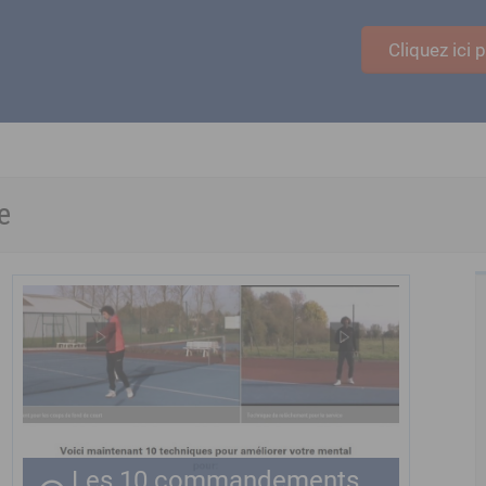
Cliquez ici
e
Les 10 commandements