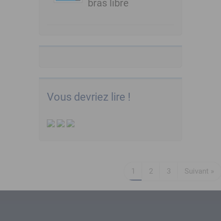
bras libre
Vous devriez lire !
1
2
3
Suivant »