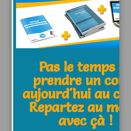
Stop aux fautes sur
balles courtes
Pas le temps d
prendre un cou
aujourd'hui au clu
Comment
Repartez au moi
apprendre les bases
du tennis à un
avec çà !
enfant à la maison ?