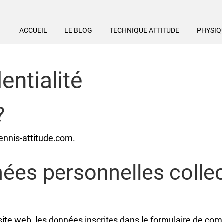
ACCUEIL
LE BLOG
TECHNIQUE ATTITUDE
PHYSIQ
entialité
?
tennis-attitude.com.
nées personnelles colle
te web, les données inscrites dans le formulaire de com