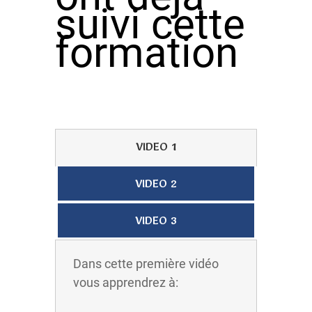
suivi cette
formation
VIDEO 1
VIDEO 2
VIDEO 3
Dans cette première vidéo
vous apprendrez à: