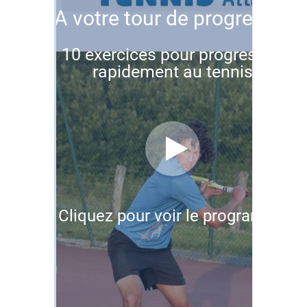
A votre tour de progresser
10 exercices pour progresser 
rapidement au tennis
Cliquez pour voir le programme