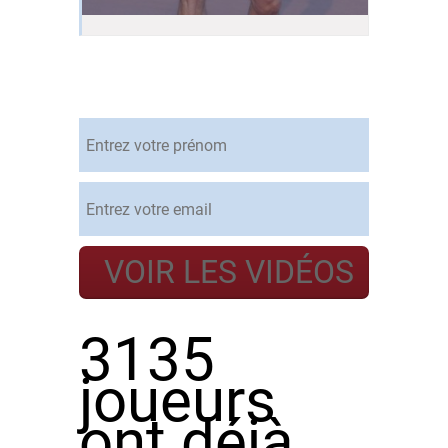
3477
joueurs
ont déjà