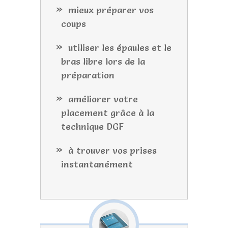
mieux préparer vos
coups
utiliser les épaules et le
bras libre lors de la
préparation
améliorer votre
placement grâce à la
technique DGF
à trouver vos prises
instantanément